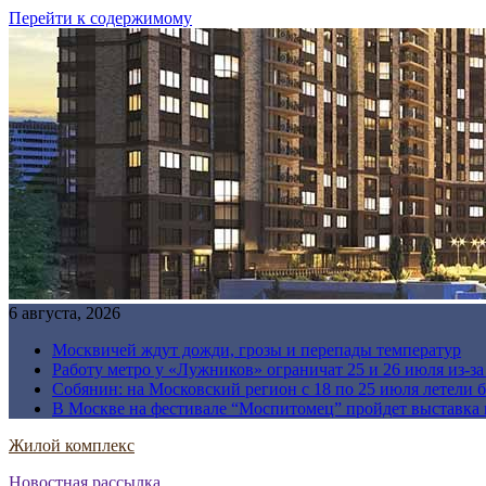
Перейти к содержимому
6 августа, 2026
Москвичей ждут дожди, грозы и перепады температур
Работу метро у «Лужников» ограничат 25 и 26 июля из-з
Собянин: на Московский регион с 18 по 25 июля летели 
В Москве на фестивале “Моспитомец” пройдет выставка 
Жилой комплекс
Новостная рассылка