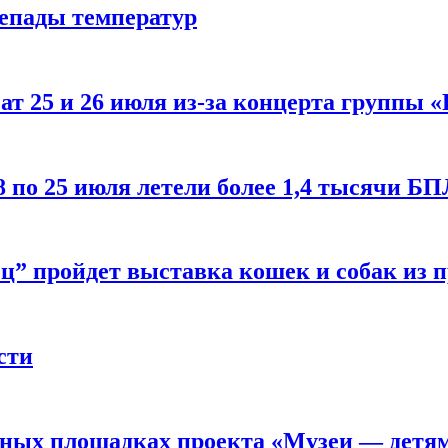
репады температур
т 25 и 26 июля из-за концерта группы «
8 по 25 июля летели более 1,4 тысячи Б
ц” пройдет выставка кошек и собак из 
сти
рных площадках проекта «Музеи — детя