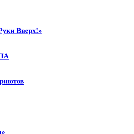
Руки Вверх!»
ПЛА
приютов
м»