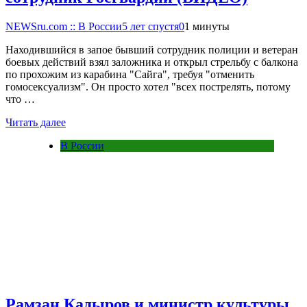
NEWSru.com :: В России
5 лет спустя
0
1 минуты
Находившийся в запое бывший сотрудник полиции и ветеран
боевых действий взял заложника и открыл стрельбу с балкона
по прохожим из карабина "Сайга", требуя "отменить
гомосексуализм". Он просто хотел "всех пострелять, потому
что …
Читать далее
В России
Рамзан Кадыров и министр культуры