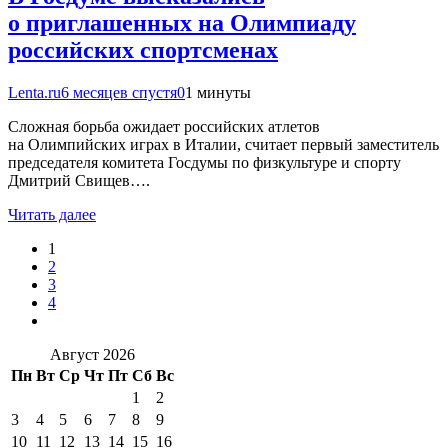
о приглашенных на Олимпиаду
российских спортсменах
Lenta.ru
6 месяцев спустя
0
1 минуты
Сложная борьба ожидает российских атлетов
на Олимпийских играх в Италии, считает первый заместитель
председателя комитета Госдумы по физкультуре и спорту
Дмитрий Свищев….
Читать далее
1
2
3
4
Август 2026
Пн
Вт
Ср
Чт
Пт
Сб
Вс
1
2
3
4
5
6
7
8
9
10
11
12
13
14
15
16