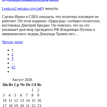
Lenta.ru
2 месяца спустя
0
1 минуты
Сделка Ирана и США показала, что политика изоляции не
работает. Об этом изданию «Царьград» сообщил политолог,
востоковед Дмитрий Бридже. Он пояснил, что на это
указывает разговор президента РФ Владимира Путина и
американского лидера Дональда Трампа нез…
Читать далее
1
2
3
…
63
Август 2026
Пн
Вт
Ср
Чт
Пт
Сб
Вс
1
2
3
4
5
6
7
8
9
10
11
12
13
14
15
16
17
18
19
20
21
22
23