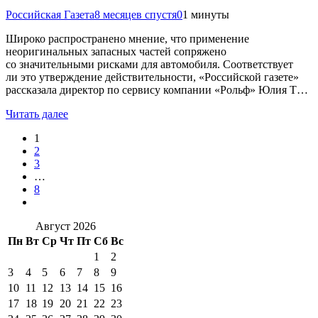
Российская Газета
8 месяцев спустя
0
1 минуты
Широко распространено мнение, что применение
неоригинальных запасных частей сопряжено
со значительными рисками для автомобиля. Соответствует
ли это утверждение действительности, «Российской газете»
рассказала директор по сервису компании «Рольф» Юлия Т…
Читать далее
1
2
3
…
8
Август 2026
Пн
Вт
Ср
Чт
Пт
Сб
Вс
1
2
3
4
5
6
7
8
9
10
11
12
13
14
15
16
17
18
19
20
21
22
23