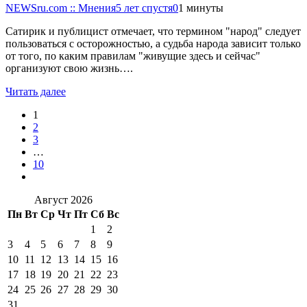
NEWSru.com :: Мнения
5 лет спустя
0
1 минуты
Сатирик и публицист отмечает, что термином "народ" следует
пользоваться с осторожностью, а судьба народа зависит только
от того, по каким правилам "живущие здесь и сейчас"
организуют свою жизнь….
Читать далее
1
2
3
…
10
Август 2026
Пн
Вт
Ср
Чт
Пт
Сб
Вс
1
2
3
4
5
6
7
8
9
10
11
12
13
14
15
16
17
18
19
20
21
22
23
24
25
26
27
28
29
30
31