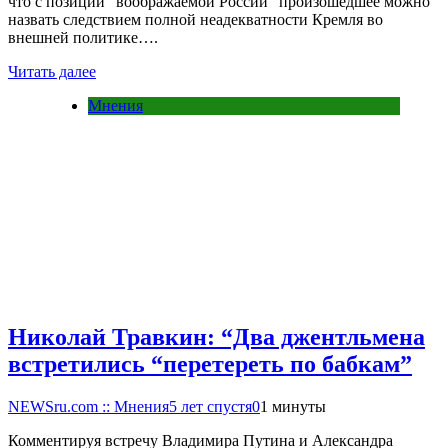
что с позиции "воображаемой России" произошедшее можно
назвать следствием полной неадекватности Кремля во
внешней политике….
Читать далее
Мнения
Николай Травкин: “Два джентльмена
встретились “перетереть по бабкам”
NEWSru.com :: Мнения
5 лет спустя
0
1 минуты
Комментируя встречу Владимира Путина и Александра