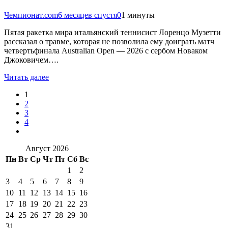
Чемпионат.com
6 месяцев спустя
0
1 минуты
Пятая ракетка мира итальянский теннисист Лоренцо Музетти
рассказал о травме, которая не позволила ему доиграть матч
четвертьфинала Australian Open — 2026 с сербом Новаком
Джоковичем….
Читать далее
1
2
3
4
Август 2026
Пн
Вт
Ср
Чт
Пт
Сб
Вс
1
2
3
4
5
6
7
8
9
10
11
12
13
14
15
16
17
18
19
20
21
22
23
24
25
26
27
28
29
30
31