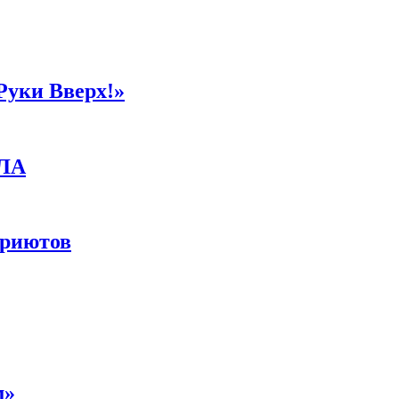
Руки Вверх!»
ПЛА
приютов
м»