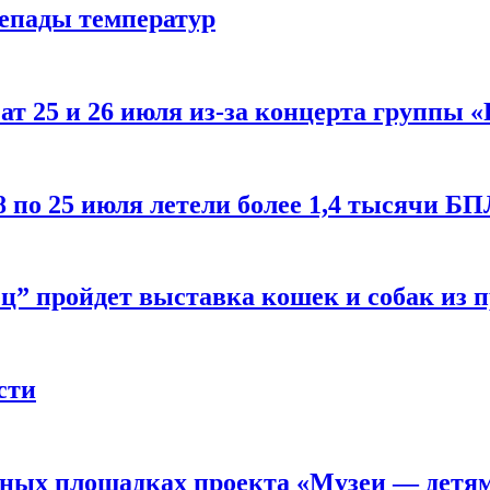
репады температур
т 25 и 26 июля из-за концерта группы «
8 по 25 июля летели более 1,4 тысячи Б
ц” пройдет выставка кошек и собак из 
сти
рных площадках проекта «Музеи — детя