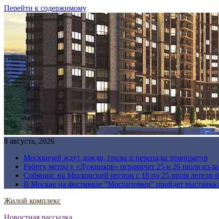
Перейти к содержимому
8 августа, 2026
Москвичей ждут дожди, грозы и перепады температур
Работу метро у «Лужников» ограничат 25 и 26 июля из-з
Собянин: на Московский регион с 18 по 25 июля летели 
В Москве на фестивале “Моспитомец” пройдет выставка 
Жилой комплекс
Новостная рассылка