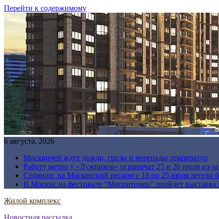
Перейти к содержимому
6 августа, 2026
Москвичей ждут дожди, грозы и перепады температур
Работу метро у «Лужников» ограничат 25 и 26 июля из-з
Собянин: на Московский регион с 18 по 25 июля летели 
В Москве на фестивале “Моспитомец” пройдет выставка 
Жилой комплекс
Новостная рассылка