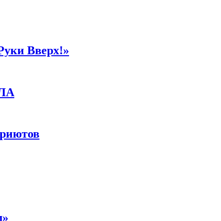
Руки Вверх!»
ПЛА
приютов
м»