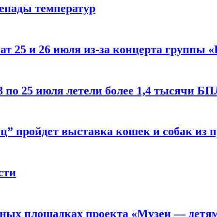
репады температур
т 25 и 26 июля из-за концерта группы «
8 по 25 июля летели более 1,4 тысячи Б
ц” пройдет выставка кошек и собак из 
сти
рных площадках проекта «Музеи — детя