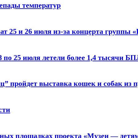
репады температур
т 25 и 26 июля из-за концерта группы «
8 по 25 июля летели более 1,4 тысячи Б
ц” пройдет выставка кошек и собак из 
сти
рных площадках проекта «Музеи — детя