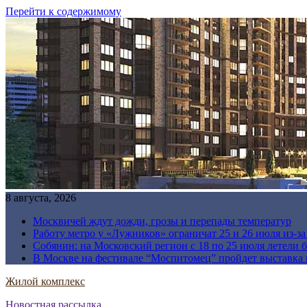
Перейти к содержимому
8 августа, 2026
Москвичей ждут дожди, грозы и перепады температур
Работу метро у «Лужников» ограничат 25 и 26 июля из-з
Собянин: на Московский регион с 18 по 25 июля летели 
В Москве на фестивале “Моспитомец” пройдет выставка 
Жилой комплекс
Новостная рассылка