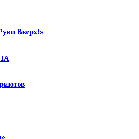
Руки Вверх!»
ПЛА
приютов
м»