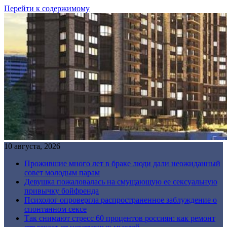
Перейти к содержимому
10 августа, 2026
Прожившие много лет в браке люди дали неожиданный
совет молодым парам
Девушка пожаловалась на смущающую ее сексуальную
привычку бойфренда
Психолог опровергла распространенное заблуждение о
спонтанном сексе
Так снимают стресс 60 процентов россиян: как ремонт