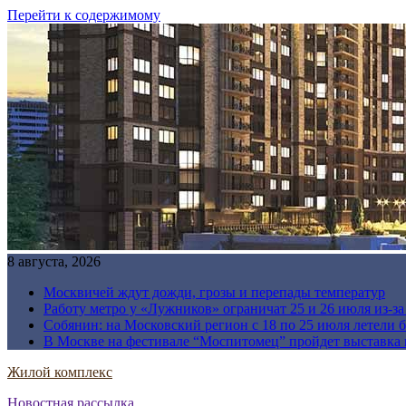
Перейти к содержимому
8 августа, 2026
Москвичей ждут дожди, грозы и перепады температур
Работу метро у «Лужников» ограничат 25 и 26 июля из-з
Собянин: на Московский регион с 18 по 25 июля летели 
В Москве на фестивале “Моспитомец” пройдет выставка 
Жилой комплекс
Новостная рассылка