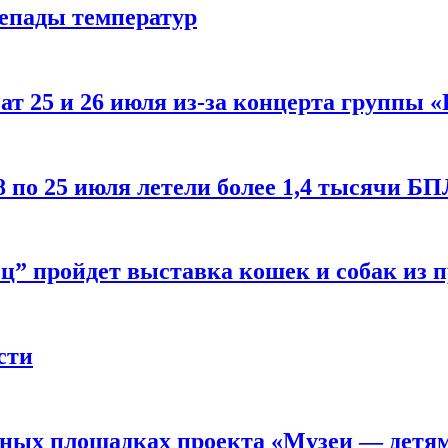
репады температур
т 25 и 26 июля из-за концерта группы «
8 по 25 июля летели более 1,4 тысячи Б
ц” пройдет выставка кошек и собак из 
сти
рных площадках проекта «Музеи — детя