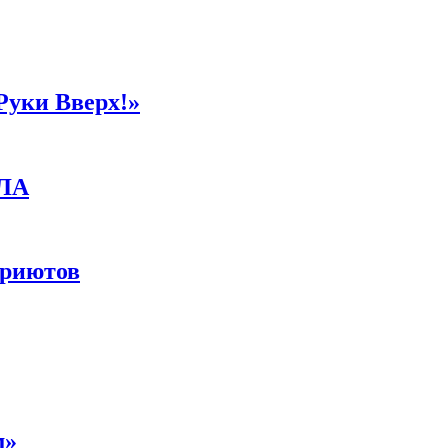
Руки Вверх!»
ПЛА
приютов
м»