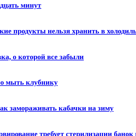
адцать минут
акие продукты нельзя хранить в холодил
вка, о которой все забыли
но мыть клубнику
ак замораживать кабачки на зиму
вирование требует стерилизации банок 