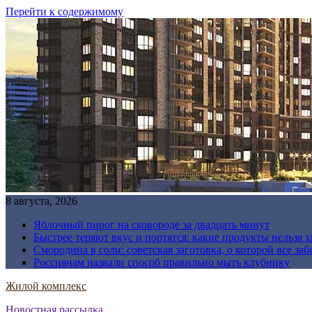
Перейти к содержимому
8 августа, 2026
Яблочный пирог на сковороде за двадцать минут
Быстрее теряют вкус и портятся: какие продукты нельзя 
Смородина в соли: советская заготовка, о которой все за
Россиянам назвали способ правильно мыть клубнику
Жилой комплекс
Новостная рассылка