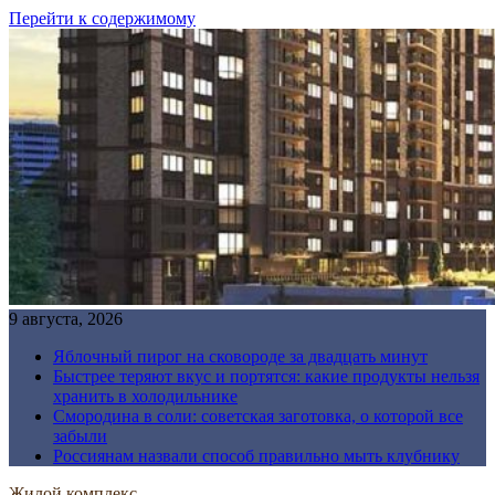
Перейти к содержимому
9 августа, 2026
Яблочный пирог на сковороде за двадцать минут
Быстрее теряют вкус и портятся: какие продукты нельзя
хранить в холодильнике
Смородина в соли: советская заготовка, о которой все
забыли
Россиянам назвали способ правильно мыть клубнику
Жилой комплекс