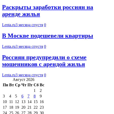
Раскрыты заработки россиян на
аренде жилья
Lenta.ru
3 месяца спустя
0
В Москве подешевели квартиры
Lenta.ru
3 месяца спустя
0
Россиян предупредили о схеме
мошенников с арендой жилья
Lenta.ru
3 месяца спустя
0
Август 2026
Пн
Вт
Ср
Чт
Пт
Сб
Вс
1
2
3
4
5
6
7
8
9
10
11
12
13
14
15
16
17
18
19
20
21
22
23
24
25
26
27
28
29
30