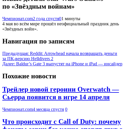
по «Звёздным войнам»
Чемпионат.com
2 года спустя
0
1 минуты
4 мая во всём мире прошёл неофициальный праздник день
«Звёздных войн».
Навигация по записям
Предыдущая:
Reddit: Arrowhead начала возвращать деньги
за ПК-версию Helldivers 2
Далее:
Baldur’s Gate 3 выпустят на iPhone и iPad — инсайдер
Похожие новости
Трейлер новой героини Overwatch —
Сьерра появится в игре 14 апреля
Чемпионат.com
4 месяца спустя
0
Что происходит с Call of Duty: почему