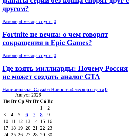
фанаты серии без конца спорят друг с
другом?
Рамблер
4 месяца спустя
0
Fortnite не вечна: о чем говорят
сокращения в Epic Games?
Рамблер
4 месяца спустя
0
Где взять миллиарды: Почему Россия
не может создать аналог GTA
Национальная Служба Новостей
4 месяца спустя
0
Август 2026
Пн
Вт
Ср
Чт
Пт
Сб
Вс
1
2
3
4
5
6
7
8
9
10
11
12
13
14
15
16
17
18
19
20
21
22
23
24
25
26
27
28
29
30