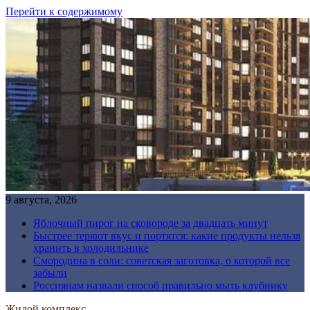
Перейти к содержимому
9 августа, 2026
Яблочный пирог на сковороде за двадцать минут
Быстрее теряют вкус и портятся: какие продукты нельзя
хранить в холодильнике
Смородина в соли: советская заготовка, о которой все
забыли
Россиянам назвали способ правильно мыть клубнику
Жилой комплекс