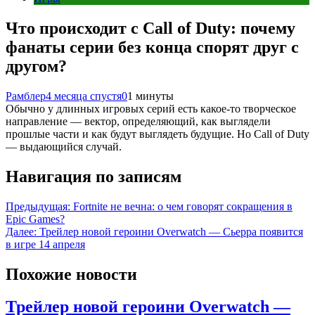
Что происходит с Call of Duty: почему
фанаты серии без конца спорят друг с
другом?
Рамблер
4 месяца спустя
0
1 минуты
Обычно у длинных игровых серий есть какое-то творческое
направление — вектор, определяющий, как выглядели
прошлые части и как будут выглядеть будущие. Но Call of Duty
— выдающийся случай.
Навигация по записям
Предыдущая:
Fortnite не вечна: о чем говорят сокращения в
Epic Games?
Далее:
Трейлер новой героини Overwatch — Сьерра появится
в игре 14 апреля
Похожие новости
Трейлер новой героини Overwatch —