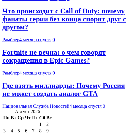
Что происходит с Call of Duty: почему
фанаты серии без конца спорят друг с
другом?
Рамблер
4 месяца спустя
0
Fortnite не вечна: о чем говорят
сокращения в Epic Games?
Рамблер
4 месяца спустя
0
Где взять миллиарды: Почему Россия
не может создать аналог GTA
Национальная Служба Новостей
4 месяца спустя
0
Август 2026
Пн
Вт
Ср
Чт
Пт
Сб
Вс
1
2
3
4
5
6
7
8
9