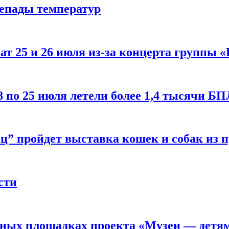
репады температур
т 25 и 26 июля из-за концерта группы «
8 по 25 июля летели более 1,4 тысячи Б
ц” пройдет выставка кошек и собак из 
сти
рных площадках проекта «Музеи — детя