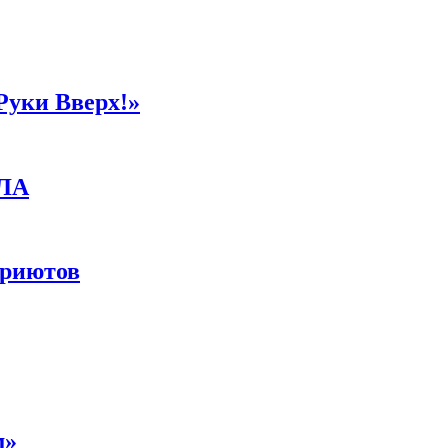
Руки Вверх!»
ПЛА
приютов
м»