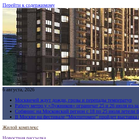
Перейти к содержимому
6 августа, 2026
Москвичей ждут дожди, грозы и перепады температур
Работу метро у «Лужников» ограничат 25 и 26 июля из-з
Собянин: на Московский регион с 18 по 25 июля летели 
В Москве на фестивале “Моспитомец” пройдет выставка 
Жилой комплекс
Новостная рассылка