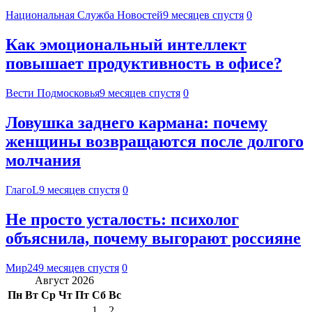
Национальная Служба Новостей
9 месяцев спустя
0
Как эмоциональный интеллект
повышает продуктивность в офисе?
Вести Подмосковья
9 месяцев спустя
0
Ловушка заднего кармана: почему
женщины возвращаются после долгого
молчания
ГлагоL
9 месяцев спустя
0
Не просто усталость: психолог
объяснила, почему выгорают россияне
Мир24
9 месяцев спустя
0
Август 2026
Пн
Вт
Ср
Чт
Пт
Сб
Вс
1
2