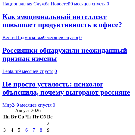
Национальная Служба Новостей
9 месяцев спустя
0
Как эмоциональный интеллект
повышает продуктивность в офисе?
Вести Подмосковья
9 месяцев спустя
0
Россиянки обнаружили неожиданный
признак измены
Lenta.ru
9 месяцев спустя
0
Не просто усталость: психолог
объяснила, почему выгорают россияне
Мир24
9 месяцев спустя
0
Август 2026
Пн
Вт
Ср
Чт
Пт
Сб
Вс
1
2
3
4
5
6
7
8
9