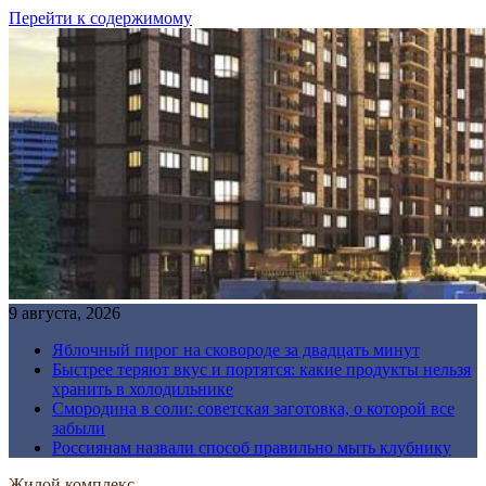
Перейти к содержимому
9 августа, 2026
Яблочный пирог на сковороде за двадцать минут
Быстрее теряют вкус и портятся: какие продукты нельзя
хранить в холодильнике
Смородина в соли: советская заготовка, о которой все
забыли
Россиянам назвали способ правильно мыть клубнику
Жилой комплекс