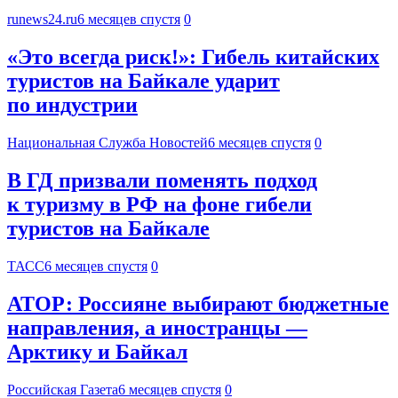
runews24.ru
6 месяцев спустя
0
«Это всегда риск!»: Гибель китайских
туристов на Байкале ударит
по индустрии
Национальная Служба Новостей
6 месяцев спустя
0
В ГД призвали поменять подход
к туризму в РФ на фоне гибели
туристов на Байкале
ТАСС
6 месяцев спустя
0
АТОР: Россияне выбирают бюджетные
направления, а иностранцы —
Арктику и Байкал
Российская Газета
6 месяцев спустя
0