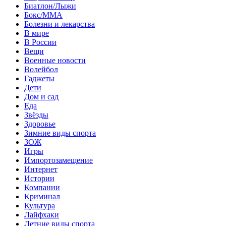
Биатлон/Лыжи
Бокс/MMA
Болезни и лекарства
В мире
В России
Вещи
Военные новости
Волейбол
Гаджеты
Дети
Дом и сад
Еда
Звёзды
Здоровье
Зимние виды спорта
ЗОЖ
Игры
Импортозамещение
Интернет
Истории
Компании
Криминал
Культура
Лайфхаки
Летние виды спорта