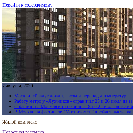
Перейти к содержимому
7 августа, 2026
Москвичей ждут дожди, грозы и перепады температур
Работу метро у «Лужников» ограничат 25 и 26 июля из-з
Собянин: на Московский регион с 18 по 25 июля летели 
В Москве на фестивале “Моспитомец” пройдет выставка 
Жилой комплекс
Новостная рассылка