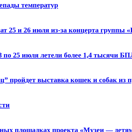
репады температур
т 25 и 26 июля из-за концерта группы «
8 по 25 июля летели более 1,4 тысячи Б
ц” пройдет выставка кошек и собак из 
сти
рных площадках проекта «Музеи — детя