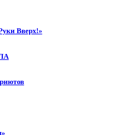
Руки Вверх!»
ПЛА
приютов
м»