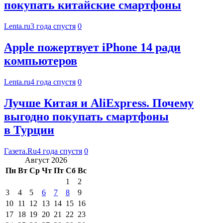
покупать китайские смартфоны
Lenta.ru
3 года спустя
0
Apple пожертвует iPhone 14 ради
компьютеров
Lenta.ru
4 года спустя
0
Лучше Китая и AliExpress. Почему
выгодно покупать смартфоны
в Турции
Газета.Ru
4 года спустя
0
Август 2026
Пн
Вт
Ср
Чт
Пт
Сб
Вс
1
2
3
4
5
6
7
8
9
10
11
12
13
14
15
16
17
18
19
20
21
22
23