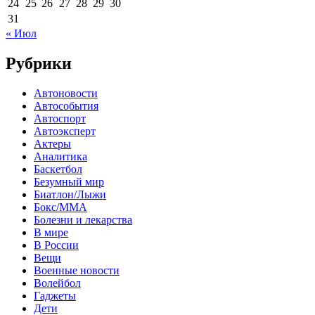
24
25
26
27
28
29
30
31
« Июл
Рубрики
Автоновости
Автособытия
Автоспорт
Автоэксперт
Актеры
Аналитика
Баскетбол
Безумный мир
Биатлон/Лыжи
Бокс/MMA
Болезни и лекарства
В мире
В России
Вещи
Военные новости
Волейбол
Гаджеты
Дети