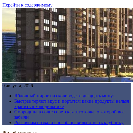
Перейти к содержимому
9 августа, 2026
Яблочный пирог на сковороде за двадцать минут
Быстрее теряют вкус и портятся: какие продукты нельзя
хранить в холодильнике
Смородина в соли: советская заготовка, о которой все
забыли
Россиянам назвали способ правильно мыть клубнику
Жилой комплекс