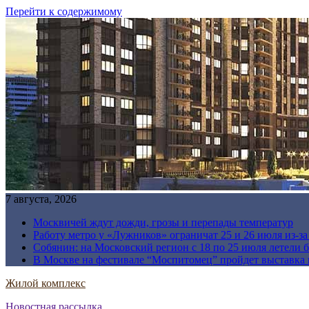
Перейти к содержимому
7 августа, 2026
Москвичей ждут дожди, грозы и перепады температур
Работу метро у «Лужников» ограничат 25 и 26 июля из-з
Собянин: на Московский регион с 18 по 25 июля летели 
В Москве на фестивале “Моспитомец” пройдет выставка 
Жилой комплекс
Новостная рассылка