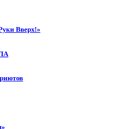
Руки Вверх!»
ПЛА
приютов
м»