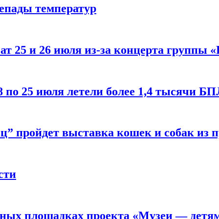
репады температур
т 25 и 26 июля из-за концерта группы «
8 по 25 июля летели более 1,4 тысячи Б
ц” пройдет выставка кошек и собак из 
сти
рных площадках проекта «Музеи — детя