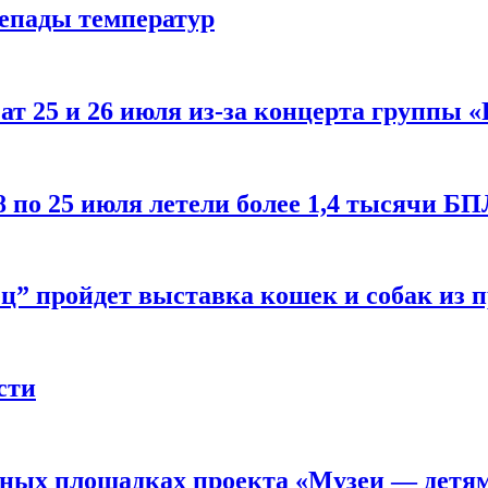
репады температур
т 25 и 26 июля из-за концерта группы «
8 по 25 июля летели более 1,4 тысячи Б
ц” пройдет выставка кошек и собак из 
сти
рных площадках проекта «Музеи — детя