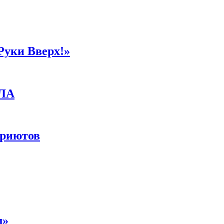
Руки Вверх!»
ПЛА
приютов
м»