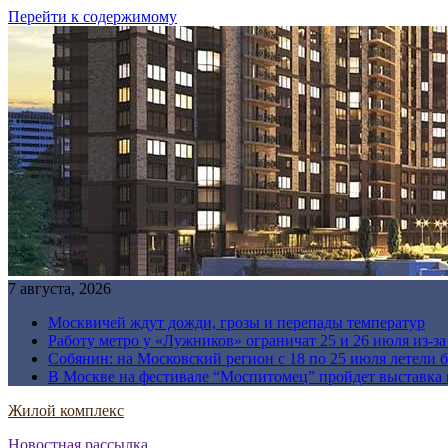
Перейти к содержимому
7 августа, 2026
Москвичей ждут дожди, грозы и перепады температур
Работу метро у «Лужников» ограничат 25 и 26 июля из-з
Собянин: на Московский регион с 18 по 25 июля летели 
В Москве на фестивале “Моспитомец” пройдет выставка 
Жилой комплекс
Новостная рассылка