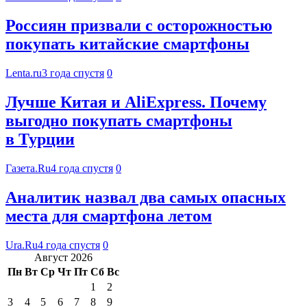
Россиян призвали с осторожностью
покупать китайские смартфоны
Lenta.ru
3 года спустя
0
Лучше Китая и AliExpress. Почему
выгодно покупать смартфоны
в Турции
Газета.Ru
4 года спустя
0
Аналитик назвал два самых опасных
места для смартфона летом
Ura.Ru
4 года спустя
0
Август 2026
Пн
Вт
Ср
Чт
Пт
Сб
Вс
1
2
3
4
5
6
7
8
9