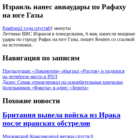
Израиль нанес авиаудары по Рафаху
на юге Газы
Рамблер
2 года спустя
0
1 минуты
Летчики ВВС Израиля в понедельник, 6 мая, нанесли мощные
удары по городу Рафах на юге Газы, пишет Reuters со ссылкой
на источники.
Навигация по записям
Предыдущая:
«Локомотив» обыграл «Ростов» и поднялся
на четвёртое место в РПЛ
Далее:
Семак отреагировал на оскорбительные кричалки
болельщиков «Факела» в адрес «Зенита»
Похожие новости
Британия вывела войска из Ирака
после иранских обстрелов
Московский Комсомолец
4 месяца спустя
0