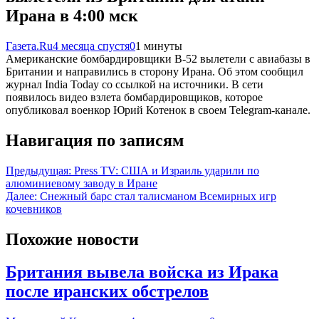
Ирана в 4:00 мск
Газета.Ru
4 месяца спустя
0
1 минуты
Американские бомбардировщики B-52 вылетели с авиабазы в
Британии и направились в сторону Ирана. Об этом сообщил
журнал India Today со ссылкой на источники. В сети
появилось видео взлета бомбардировщиков, которое
опубликовал военкор Юрий Котенок в своем Telegram-канале.
Навигация по записям
Предыдущая:
Press TV: США и Израиль ударили по
алюминиевому заводу в Иране
Далее:
Снежный барс стал талисманом Всемирных игр
кочевников
Похожие новости
Британия вывела войска из Ирака
после иранских обстрелов