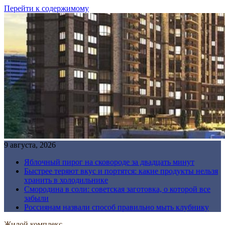
Перейти к содержимому
9 августа, 2026
Яблочный пирог на сковороде за двадцать минут
Быстрее теряют вкус и портятся: какие продукты нельзя
хранить в холодильнике
Смородина в соли: советская заготовка, о которой все
забыли
Россиянам назвали способ правильно мыть клубнику
Жилой комплекс