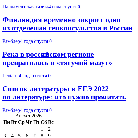
Парламентская газета
4 года спустя
0
Финляндия временно закроет одно
из отделений генконсульства в России
Рамблер
4 года спустя
0
Река в российском регионе
превратилась в «тягучий мазут»
Lenta.ru
4 года спустя
0
Список литературы к ЕГЭ 2022
по литературе: что нужно прочитать
Рамблер
4 года спустя
0
Август 2026
Пн
Вт
Ср
Чт
Пт
Сб
Вс
1
2
3
4
5
6
7
8
9