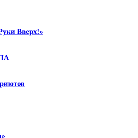
Руки Вверх!»
ПЛА
приютов
м»