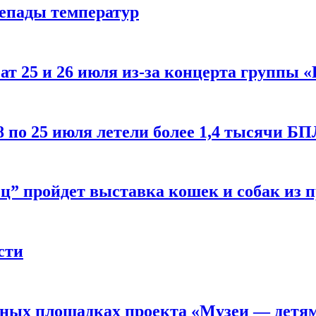
репады температур
т 25 и 26 июля из-за концерта группы «
8 по 25 июля летели более 1,4 тысячи Б
ц” пройдет выставка кошек и собак из 
сти
рных площадках проекта «Музеи — детя