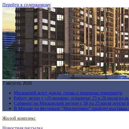
Перейти к содержимому
7 августа, 2026
Москвичей ждут дожди, грозы и перепады температур
Работу метро у «Лужников» ограничат 25 и 26 июля из-з
Собянин: на Московский регион с 18 по 25 июля летели 
В Москве на фестивале “Моспитомец” пройдет выставка 
Жилой комплекс
Новостная рассылка