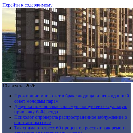
Перейти к содержимому
10 августа, 2026
Прожившие много лет в браке люди дали неожиданный
совет молодым парам
Девушка пожаловалась на смущающую ее сексуальную
привычку бойфренда
Психолог опровергла распространенное заблуждение о
спонтанном сексе
Так снимают стресс 60 процентов россиян: как ремонт