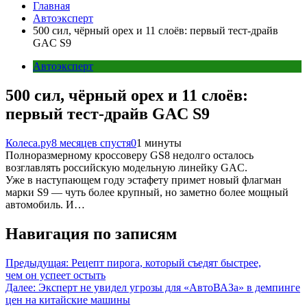
Главная
Автоэксперт
500 сил, чёрный орех и 11 слоёв: первый тест-драйв
GAC S9
Автоэксперт
500 сил, чёрный орех и 11 слоёв:
первый тест-драйв GAC S9
Колеса.ру
8 месяцев спустя
0
1 минуты
Полноразмерному кроссоверу GS8 недолго осталось
возглавлять российскую модельную линейку GAC.
Уже в наступающем году эстафету примет новый флагман
марки S9 — чуть более крупный, но заметно более мощный
автомобиль. И…
Навигация по записям
Предыдущая:
Рецепт пирога, который съедят быстрее,
чем он успеет остыть
Далее:
Эксперт не увидел угрозы для «АвтоВАЗа» в демпинге
цен на китайские машины