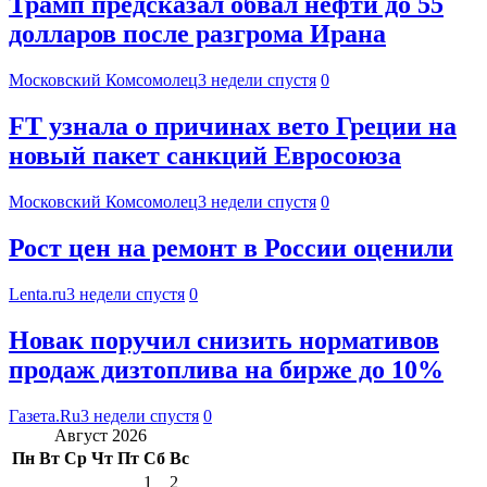
Трамп предсказал обвал нефти до 55
долларов после разгрома Ирана
Московский Комсомолец
3 недели спустя
0
FT узнала о причинах вето Греции на
новый пакет санкций Евросоюза
Московский Комсомолец
3 недели спустя
0
Рост цен на ремонт в России оценили
Lenta.ru
3 недели спустя
0
Новак поручил снизить нормативов
продаж дизтоплива на бирже до 10%
Газета.Ru
3 недели спустя
0
Август 2026
Пн
Вт
Ср
Чт
Пт
Сб
Вс
1
2