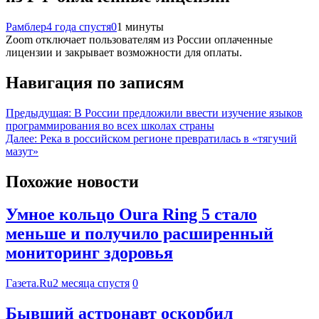
Рамблер
4 года спустя
0
1 минуты
Zoom отключает пользователям из России оплаченные
лицензии и закрывает возможности для оплаты.
Навигация по записям
Предыдущая:
В России предложили ввести изучение языков
программирования во всех школах страны
Далее:
Река в российском регионе превратилась в «тягучий
мазут»
Похожие новости
Умное кольцо Oura Ring 5 стало
меньше и получило расширенный
мониторинг здоровья
Газета.Ru
2 месяца спустя
0
Бывший астронавт оскорбил