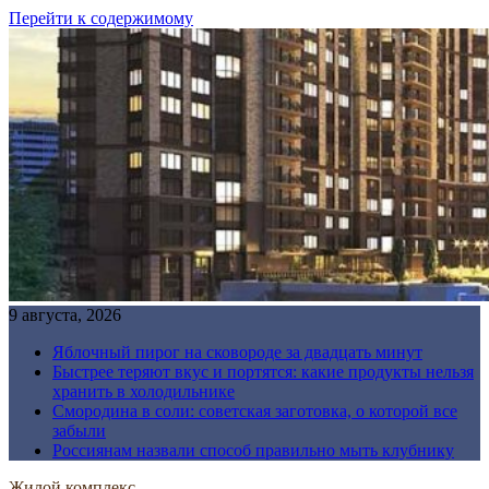
Перейти к содержимому
9 августа, 2026
Яблочный пирог на сковороде за двадцать минут
Быстрее теряют вкус и портятся: какие продукты нельзя
хранить в холодильнике
Смородина в соли: советская заготовка, о которой все
забыли
Россиянам назвали способ правильно мыть клубнику
Жилой комплекс