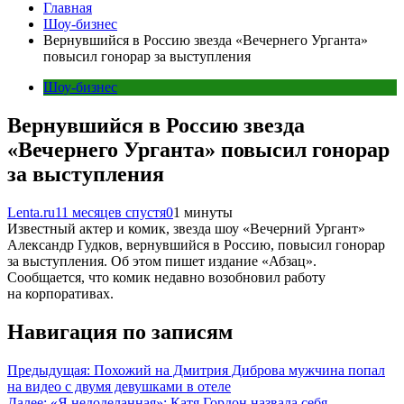
Главная
Шоу-бизнес
Вернувшийся в Россию звезда «Вечернего Урганта»
повысил гонорар за выступления
Шоу-бизнес
Вернувшийся в Россию звезда
«Вечернего Урганта» повысил гонорар
за выступления
Lenta.ru
11 месяцев спустя
0
1 минуты
Известный актер и комик, звезда шоу «Вечерний Ургант»
Александр Гудков, вернувшийся в Россию, повысил гонорар
за выступления. Об этом пишет издание «Абзац».
Сообщается, что комик недавно возобновил работу
на корпоративах.
Навигация по записям
Предыдущая:
Похожий на Дмитрия Диброва мужчина попал
на видео с двумя девушками в отеле
Далее:
«Я недоделанная»: Катя Гордон назвала себя