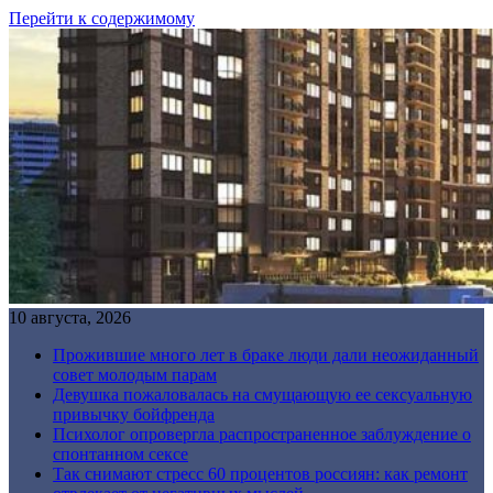
Перейти к содержимому
10 августа, 2026
Прожившие много лет в браке люди дали неожиданный
совет молодым парам
Девушка пожаловалась на смущающую ее сексуальную
привычку бойфренда
Психолог опровергла распространенное заблуждение о
спонтанном сексе
Так снимают стресс 60 процентов россиян: как ремонт