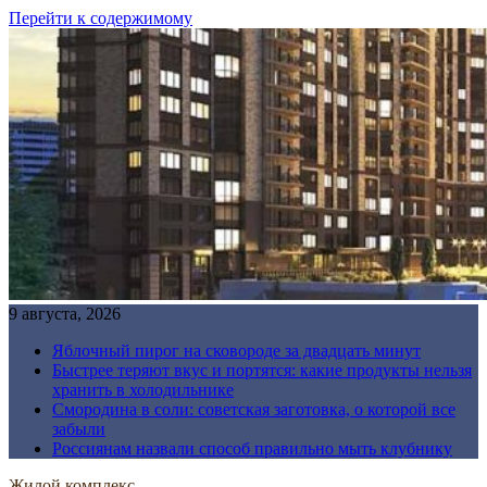
Перейти к содержимому
9 августа, 2026
Яблочный пирог на сковороде за двадцать минут
Быстрее теряют вкус и портятся: какие продукты нельзя
хранить в холодильнике
Смородина в соли: советская заготовка, о которой все
забыли
Россиянам назвали способ правильно мыть клубнику
Жилой комплекс