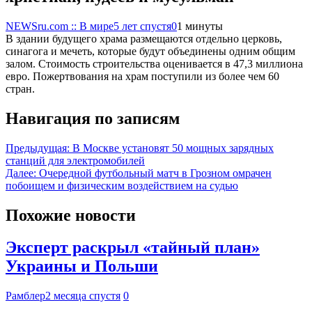
NEWSru.com :: В мире
5 лет спустя
0
1 минуты
В здании будущего храма размещаются отдельно церковь,
синагога и мечеть, которые будут объединены одним общим
залом. Стоимость строительства оценивается в 47,3 миллиона
евро. Пожертвования на храм поступили из более чем 60
стран.
Навигация по записям
Предыдущая:
В Москве установят 50 мощных зарядных
станций для электромобилей
Далее:
Очередной футбольный матч в Грозном омрачен
побоищем и физическим воздействием на судью
Похожие новости
Эксперт раскрыл «тайный план»
Украины и Польши
Рамблер
2 месяца спустя
0