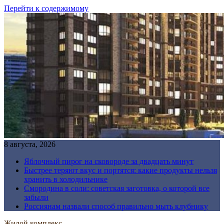
Перейти к содержимому
8 августа, 2026
Яблочный пирог на сковороде за двадцать минут
Быстрее теряют вкус и портятся: какие продукты нельзя
хранить в холодильнике
Смородина в соли: советская заготовка, о которой все
забыли
Россиянам назвали способ правильно мыть клубнику
Жилой комплекс