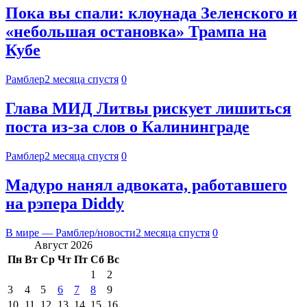
Пока вы спали: клоунада Зеленского и
«небольшая остановка» Трампа на
Кубе
Рамблер
2 месяца спустя
0
Глава МИД Литвы рискует лишиться
поста из-за слов о Калининграде
Рамблер
2 месяца спустя
0
Мадуро нанял адвоката, работавшего
на рэпера Diddy
В мире — Рамблер/новости
2 месяца спустя
0
Август 2026
Пн
Вт
Ср
Чт
Пт
Сб
Вс
1
2
3
4
5
6
7
8
9
10
11
12
13
14
15
16