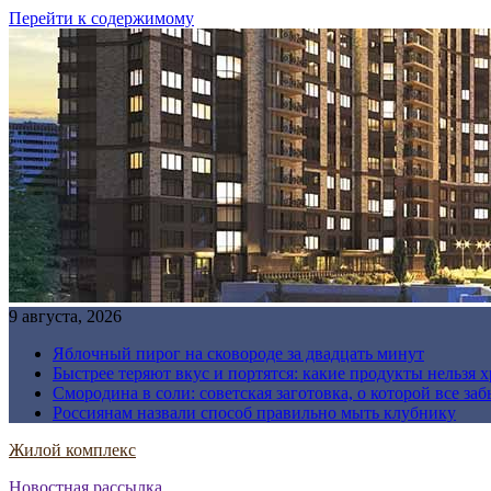
Перейти к содержимому
9 августа, 2026
Яблочный пирог на сковороде за двадцать минут
Быстрее теряют вкус и портятся: какие продукты нельзя 
Смородина в соли: советская заготовка, о которой все за
Россиянам назвали способ правильно мыть клубнику
Жилой комплекс
Новостная рассылка