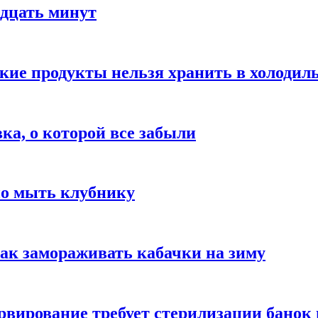
адцать минут
акие продукты нельзя хранить в холодил
вка, о которой все забыли
но мыть клубнику
ак замораживать кабачки на зиму
вирование требует стерилизации банок 