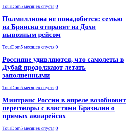
TourDom
5 месяцев спустя
0
Полмиллиона не понадобится: семью
из Брянска отправят из Дохи
вывозным рейсом
TourDom
5 месяцев спустя
0
Россияне удивляются, что самолеты в
Дубай продолжают летать
заполненными
TourDom
5 месяцев спустя
0
Минтранс России в апреле возобновит
переговоры с властями Бразилии о
прямых авиарейсах
TourDom
5 месяцев спустя
0