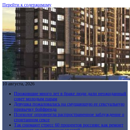
Перейти к содержимому
10 августа, 2026
Прожившие много лет в браке люди дали неожиданный
совет молодым парам
Девушка пожаловалась на смущающую ее сексуальную
привычку бойфренда
Психолог опровергла распространенное заблуждение о
спонтанном сексе
Так снимают стресс 60 процентов россиян: как ремонт