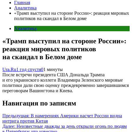
Главная
Аналитика
«Трамп выступил на стороне России»: реакция мировых
политиков на скандал в Белом доме
Аналитика
«Трамп выступил на стороне России»:
реакция мировых политиков
на скандал в Белом доме
Ura.Ru
1 год спустя
0
1 минуты
После встречи президента США Дональда Трампа
и его украинского коллеги Владимира Зеленского мировые
политики дали свою оценку преждевременно завершившимся
переговорам Вашингтона и Киева.
Навигация по записям
Предыдущая:
В намерениях Америки насчет России видна
интрига против Китая
Далее:
Неизвестные дважды за день открыли огонь по людям
в Петербурге: что известно