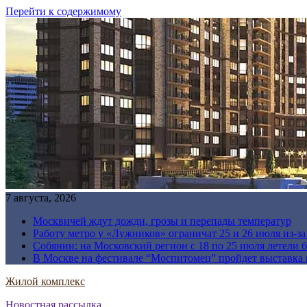
Перейти к содержимому
7 августа, 2026
Москвичей ждут дожди, грозы и перепады температур
Работу метро у «Лужников» ограничат 25 и 26 июля из-з
Собянин: на Московский регион с 18 по 25 июля летели 
В Москве на фестивале “Моспитомец” пройдет выставка 
Жилой комплекс
Новостная рассылка