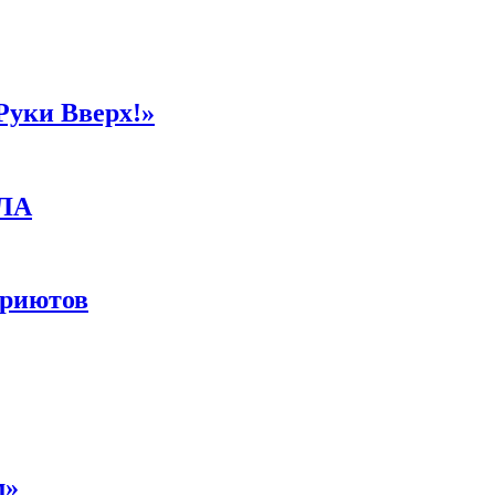
Руки Вверх!»
ПЛА
приютов
м»