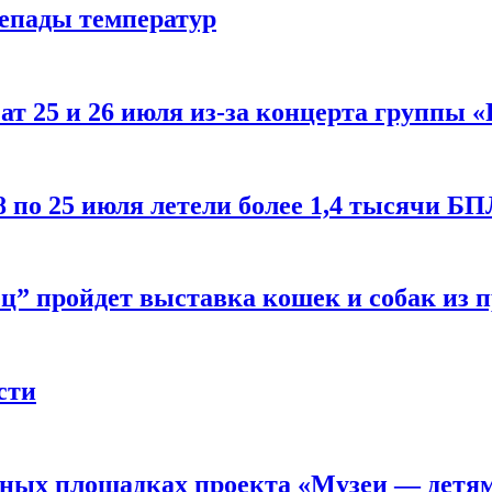
репады температур
т 25 и 26 июля из-за концерта группы «
8 по 25 июля летели более 1,4 тысячи Б
ц” пройдет выставка кошек и собак из 
сти
рных площадках проекта «Музеи — детя