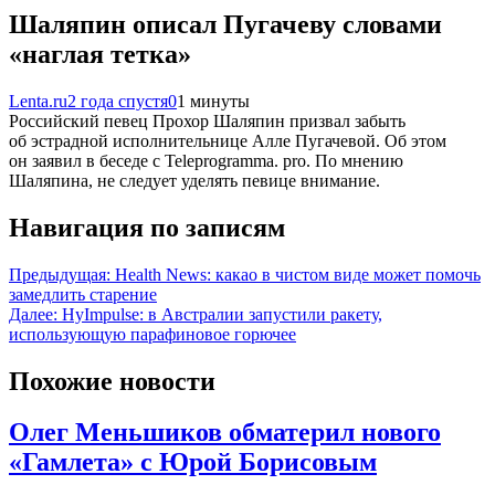
Шаляпин описал Пугачеву словами
«наглая тетка»
Lenta.ru
2 года спустя
0
1 минуты
Российский певец Прохор Шаляпин призвал забыть
об эстрадной исполнительнице Алле Пугачевой. Об этом
он заявил в беседе с Teleprogramma. pro. По мнению
Шаляпина, не следует уделять певице внимание.
Навигация по записям
Предыдущая:
Health News: какао в чистом виде может помочь
замедлить старение
Далее:
HyImpulse: в Австралии запустили ракету,
использующую парафиновое горючее
Похожие новости
Олег Меньшиков обматерил нового
«Гамлета» с Юрой Борисовым