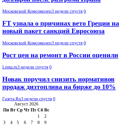
Московский Комсомолец
3 недели спустя
0
FT узнала о причинах вето Греции на
новый пакет санкций Евросоюза
Московский Комсомолец
3 недели спустя
0
Рост цен на ремонт в России оценили
Lenta.ru
3 недели спустя
0
Новак поручил снизить нормативов
продаж дизтоплива на бирже до 10%
Газета.Ru
3 недели спустя
0
Август 2026
Пн
Вт
Ср
Чт
Пт
Сб
Вс
1
2
3
4
5
6
7
8
9