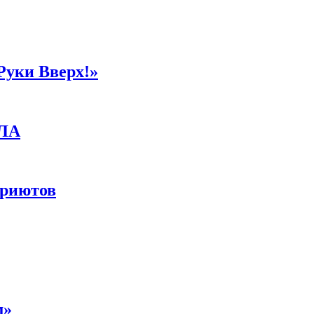
Руки Вверх!»
ПЛА
приютов
м»