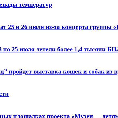
репады температур
т 25 и 26 июля из-за концерта группы «
8 по 25 июля летели более 1,4 тысячи Б
ц” пройдет выставка кошек и собак из 
сти
рных площадках проекта «Музеи — детя