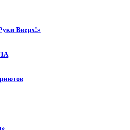
Руки Вверх!»
ПЛА
приютов
м»