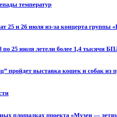
репады температур
т 25 и 26 июля из-за концерта группы «
8 по 25 июля летели более 1,4 тысячи Б
ц” пройдет выставка кошек и собак из 
сти
рных площадках проекта «Музеи — детя