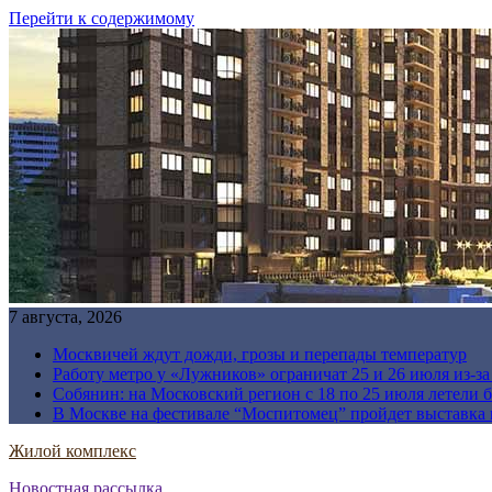
Перейти к содержимому
7 августа, 2026
Москвичей ждут дожди, грозы и перепады температур
Работу метро у «Лужников» ограничат 25 и 26 июля из-з
Собянин: на Московский регион с 18 по 25 июля летели 
В Москве на фестивале “Моспитомец” пройдет выставка 
Жилой комплекс
Новостная рассылка