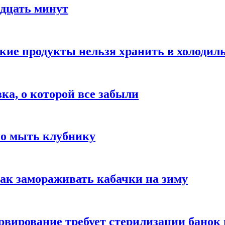
адцать минут
акие продукты нельзя хранить в холодил
вка, о которой все забыли
но мыть клубнику
ак замораживать кабачки на зиму
вирование требует стерилизации банок 