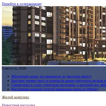
Перейти к содержимому
9 августа, 2026
Яблочный пирог на сковороде за двадцать минут
Быстрее теряют вкус и портятся: какие продукты нельзя 
Смородина в соли: советская заготовка, о которой все за
Россиянам назвали способ правильно мыть клубнику
Жилой комплекс
Новостная рассылка