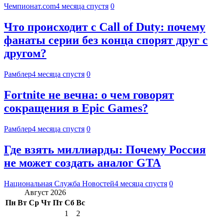
Чемпионат.com
4 месяца спустя
0
Что происходит с Call of Duty: почему
фанаты серии без конца спорят друг с
другом?
Рамблер
4 месяца спустя
0
Fortnite не вечна: о чем говорят
сокращения в Epic Games?
Рамблер
4 месяца спустя
0
Где взять миллиарды: Почему Россия
не может создать аналог GTA
Национальная Служба Новостей
4 месяца спустя
0
Август 2026
Пн
Вт
Ср
Чт
Пт
Сб
Вс
1
2