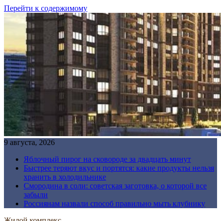
Перейти к содержимому
9 августа, 2026
Яблочный пирог на сковороде за двадцать минут
Быстрее теряют вкус и портятся: какие продукты нельзя
хранить в холодильнике
Смородина в соли: советская заготовка, о которой все
забыли
Россиянам назвали способ правильно мыть клубнику
Жилой комплекс