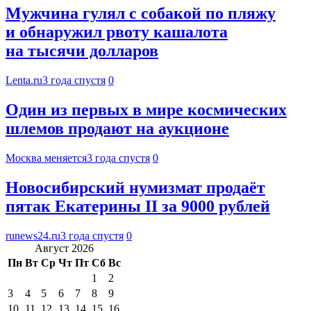
Мужчина гулял с собакой по пляжу
и обнаружил рвоту кашалота
на тысячи долларов
Lenta.ru
3 года спустя
0
Один из первых в мире космических
шлемов продают на аукционе
Москва меняется
3 года спустя
0
Новосибирский нумизмат продаёт
пятак Екатерины II за 9000 рублей
runews24.ru
3 года спустя
0
Август 2026
Пн
Вт
Ср
Чт
Пт
Сб
Вс
1
2
3
4
5
6
7
8
9
10
11
12
13
14
15
16