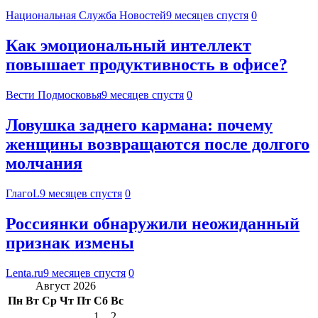
Национальная Служба Новостей
9 месяцев спустя
0
Как эмоциональный интеллект
повышает продуктивность в офисе?
Вести Подмосковья
9 месяцев спустя
0
Ловушка заднего кармана: почему
женщины возвращаются после долгого
молчания
ГлагоL
9 месяцев спустя
0
Россиянки обнаружили неожиданный
признак измены
Lenta.ru
9 месяцев спустя
0
Август 2026
Пн
Вт
Ср
Чт
Пт
Сб
Вс
1
2